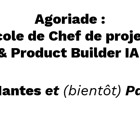
Agoriade :
cole de Chef de proje
& Product Builder I
Nantes
et
(bientôt)
Pa