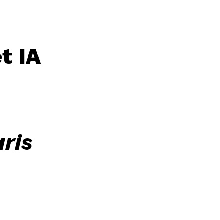
t IA
A
ris