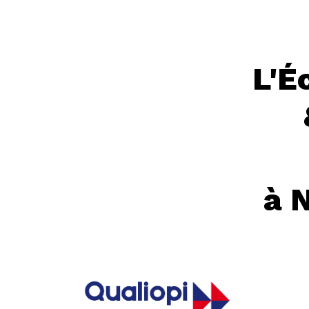
L'É
à 