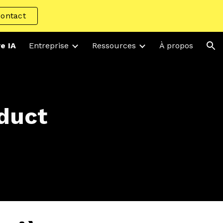
ontact
ion
re IA
Entreprise
Ressources
À propos
duct